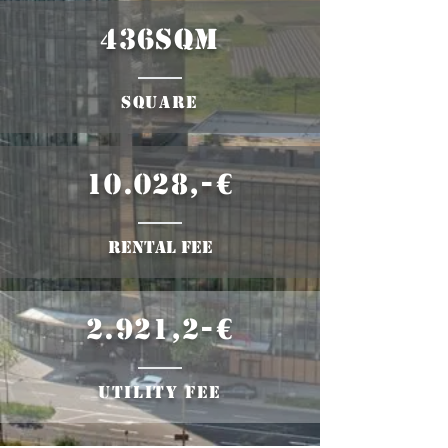
436sqm
​square
10.028,-€
rental fee
2.921,2-€
Utility fee