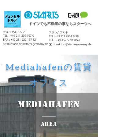
ドイツでも不動産の事ならスターツへ
​デュッセルドルフ
​フランクフルト
TEL：+49-211-239-167-0
TEL :
+49 211 9954 2498
FAX：+49-211-239-167-12
TEL：+49-152-5391 0847
​✉️:
duesseldorf@starts-germany.de
​✉️:
frankfurt@starts-germany.de
Mediahafenの賃貸
オフィス
Mediahafen
Area