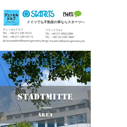
ドイツでも不動産の事ならスターツへ
​デュッセルドルフ
​フランクフルト
TEL：+49-211-239-167-0
TEL :
+49 211 9954 2498
FAX：+49-211-239-167-12
TEL：+49-152-5391 0847
​✉️:
duesseldorf@starts-germany.de
​✉️:
frankfurt@starts-germany.de
中心街の賃貸オフィ
ス
Stadtmitte
Area