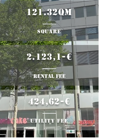
121.32qm
​square
2.123,1-€
rental fee
424,62-€
Utility fee