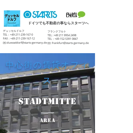
ドイツでも不動産の事ならスターツへ
​デュッセルドルフ
​フランクフルト
TEL：+49-211-239-167-0
TEL :
+49 211 9954 2498
FAX：+49-211-239-167-12
TEL：+49-152-5391 0847
​✉️:
duesseldorf@starts-germany.de
​✉️:
frankfurt@starts-germany.de
中心街の賃貸オフィ
ス
Stadtmitte
Area