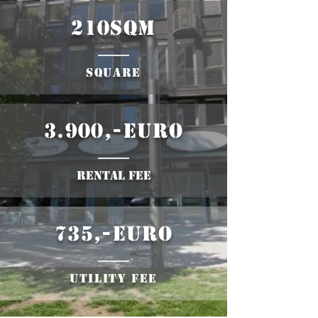
210sqm
​square
3.900,-euro
rental fee
735,-euro
Utility fee