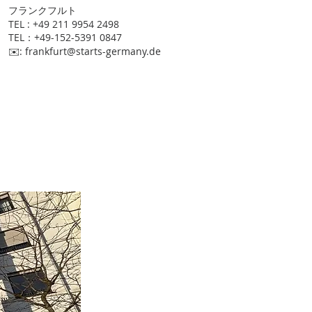
​フランクフルト
TEL : +49 211 9954 2498
TEL：+49-152-5391 0847
​✉️:
frankfurt@starts-germany.de