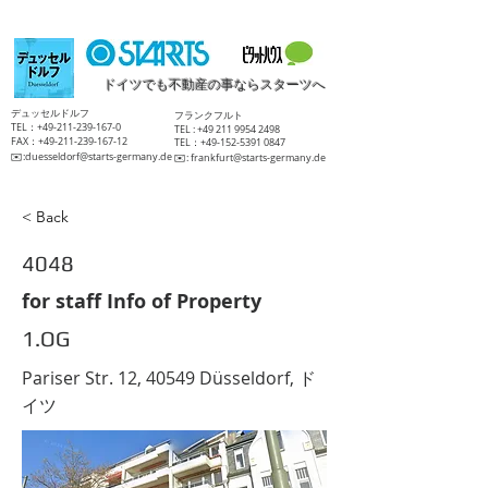
ドイツでも不動産の事ならスターツへ
​デュッセルドルフ
​フランクフルト
TEL：+49-211-239-167-0
TEL :
+49 211 9954 2498
FAX：+49-211-239-167-12
TEL：+49-152-5391 0847
​✉️:
duesseldorf@starts-germany.de
​✉️:
frankfurt@starts-germany.de
< Back
4048
for staff Info of Property
1.OG
Pariser Str. 12, 40549 Düsseldorf, ド
イツ