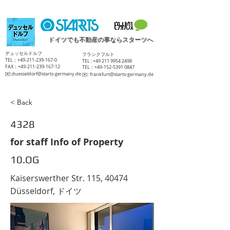
ドイツでも不動産の事ならスターツへ
​デュッセルドルフ
​フランクフルト
TEL：+49-211-239-167-0
TEL :
+49 211 9954 2498
FAX：+49-211-239-167-12
TEL：+49-152-5391 0847
​✉️:
duesseldorf@starts-germany.de
​✉️:
frankfurt@starts-germany.de
< Back
4328
for staff Info of Property
10.OG
Kaiserswerther Str. 115, 40474
Düsseldorf, ドイツ