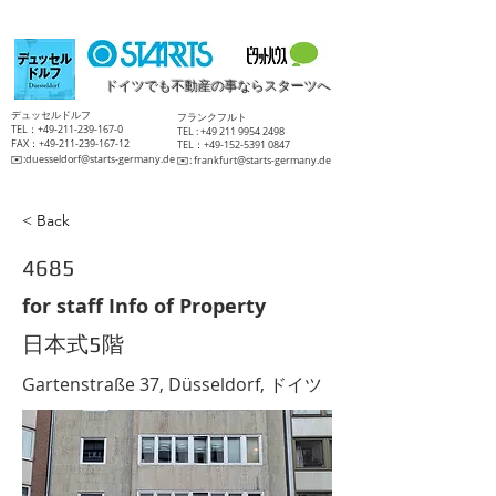
ドイツでも不動産の事ならスターツへ
​デュッセルドルフ
​フランクフルト
TEL：+49-211-239-167-0
TEL :
+49 211 9954 2498
FAX：+49-211-239-167-12
TEL：+49-152-5391 0847
​✉️:
duesseldorf@starts-germany.de
​✉️:
frankfurt@starts-germany.de
< Back
4685
for staff Info of Property
日本式5階
Gartenstraße 37, Düsseldorf, ドイツ