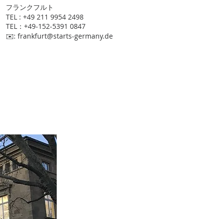
​フランクフルト
TEL : +49 211 9954 2498
TEL：+49-152-5391 0847
​✉️:
frankfurt@starts-germany.de