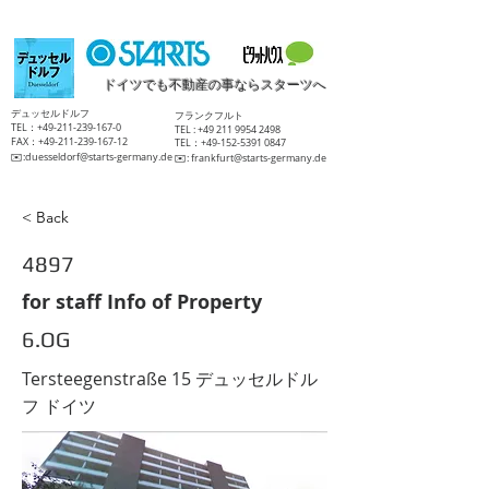
ドイツでも不動産の事ならスターツへ
​デュッセルドルフ
​フランクフルト
TEL：+49-211-239-167-0
TEL :
+49 211 9954 2498
FAX：+49-211-239-167-12
TEL：+49-152-5391 0847
​✉️:
duesseldorf@starts-germany.de
​✉️:
frankfurt@starts-germany.de
< Back
4897
for staff Info of Property
6.OG
Tersteegenstraße 15 デュッセルドル
フ ドイツ