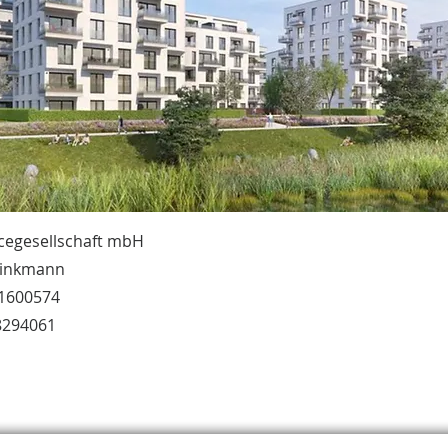
cegesellschaft mbH
rinkmann
71600574
8294061