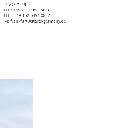
​フランクフルト
TEL : +49 211 9954 2498
TEL：+49-152-5391 0847
​✉️:
frankfurt@starts-germany.de