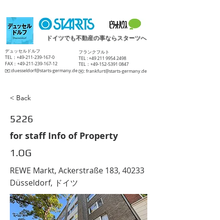
ドイツでも不動産の事ならスターツへ
​デュッセルドルフ
​フランクフルト
TEL：+49-211-239-167-0
TEL :
+49 211 9954 2498
FAX：+49-211-239-167-12
TEL：+49-152-5391 0847
​✉️:
duesseldorf@starts-germany.de
​✉️:
frankfurt@starts-germany.de
< Back
5226
for staff Info of Property
1.OG
REWE Markt, Ackerstraße 183, 40233
Düsseldorf, ドイツ