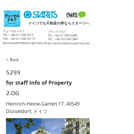
ドイツでも不動産の事ならスターツへ
​デュッセルドルフ
​フランクフルト
TEL：+49-211-239-167-0
TEL :
+49 211 9954 2498
FAX：+49-211-239-167-12
TEL：+49-152-5391 0847
​✉️:
duesseldorf@starts-germany.de
​✉️:
frankfurt@starts-germany.de
< Back
5299
for staff Info of Property
2.OG
Heinrich-Heine-Gärten 17, 40549
Düsseldorf, ドイツ