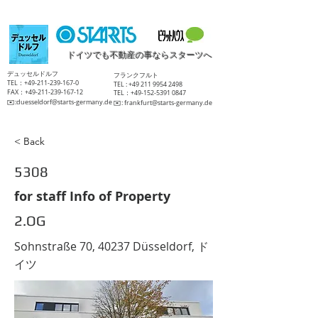
ドイツでも不動産の事ならスターツへ
​デュッセルドルフ
​フランクフルト
TEL：+49-211-239-167-0
TEL :
+49 211 9954 2498
FAX：+49-211-239-167-12
TEL：+49-152-5391 0847
​✉️:
duesseldorf@starts-germany.de
​✉️:
frankfurt@starts-germany.de
< Back
5308
for staff Info of Property
2.OG
Sohnstraße 70, 40237 Düsseldorf, ド
イツ