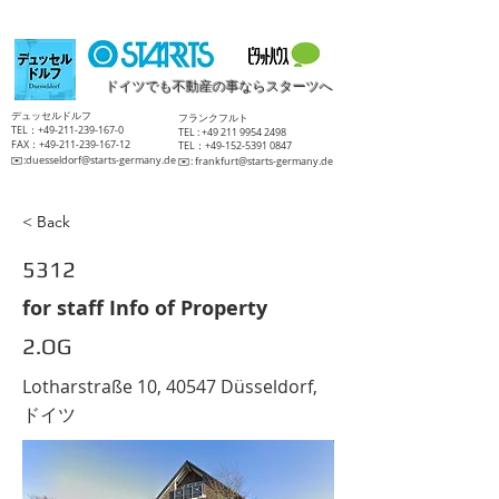
ドイツでも不動産の事ならスターツへ
​デュッセルドルフ
​フランクフルト
TEL：+49-211-239-167-0
TEL :
+49 211 9954 2498
FAX：+49-211-239-167-12
TEL：+49-152-5391 0847
​✉️:
duesseldorf@starts-germany.de
​✉️:
frankfurt@starts-germany.de
< Back
5312
for staff Info of Property
2.OG
Lotharstraße 10, 40547 Düsseldorf,
ドイツ