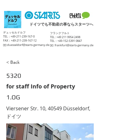
ドイツでも不動産の事ならスターツへ
​デュッセルドルフ
​フランクフルト
TEL：+49-211-239-167-0
TEL :
+49 211 9954 2498
FAX：+49-211-239-167-12
TEL：+49-152-5391 0847
​✉️:
duesseldorf@starts-germany.de
​✉️:
frankfurt@starts-germany.de
< Back
5320
for staff Info of Property
1.OG
Viersener Str. 10, 40549 Düsseldorf,
ドイツ