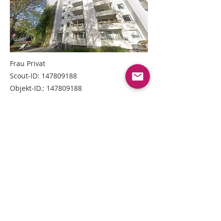
Frau Privat
Scout-ID:
147809188
Objekt-ID.:
147809188
STARTS Deutschland GmbH
会社概要
Bergerstr.14
40213 Düsseldorf
フランクフルトのサイトはこちらから
Copyright © 2016 STARTS Corporation. ALL Rights Reserved