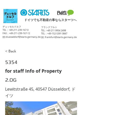
ドイツでも不動産の事ならスターツへ
​デュッセルドルフ
​フランクフルト
TEL：+49-211-239-167-0
TEL :
+49 211 9954 2498
FAX：+49-211-239-167-12
TEL：+49-152-5391 0847
​✉️:
duesseldorf@starts-germany.de
​✉️:
frankfurt@starts-germany.de
< Back
5354
for staff Info of Property
2.OG
Lewitstraße 45, 40547 Düsseldorf, ド
イツ