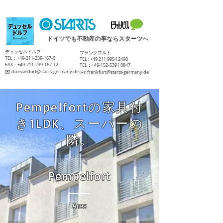
ドイツでも不動産の事ならスターツへ
​デュッセルドルフ
​フランクフルト
TEL：+49-211-239-167-0
TEL :
+49 211 9954 2498
FAX：+49-211-239-167-12
TEL：+49-152-5391 0847
​✉️:
duesseldorf@starts-germany.de
​✉️:
frankfurt@starts-germany.de
Pempelfortの家具付
き1LDK、スーパーの
隣。
Pempelfort
Area