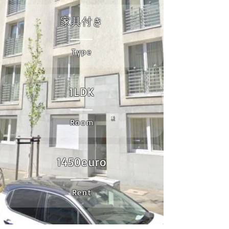
家具付き
Type
1LDK
Room
1450euro
Rent