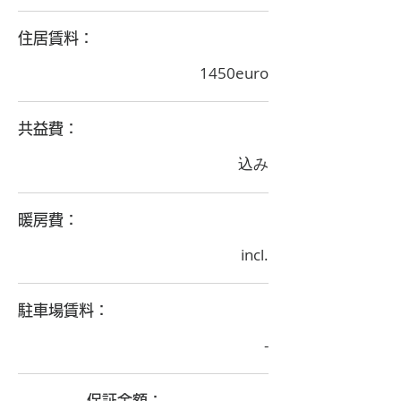
​住居賃料：
1450euro
​共益費：
込み
​暖房費：
incl.
​駐車場賃料：
-
​保証金額：