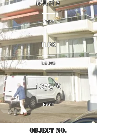
家具付き
Type
1LDK
Room
1.275,-€
Rent
Object No.