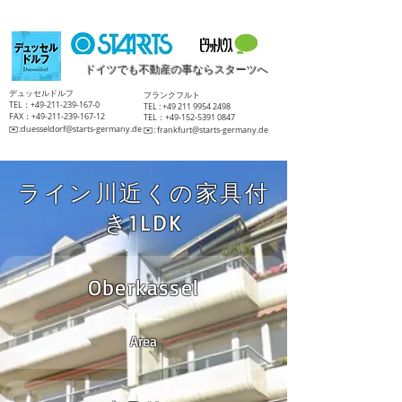
ドイツでも不動産の事ならスターツへ
​デュッセルドルフ
​フランクフルト
TEL：+49-211-239-167-0
TEL :
+49 211 9954 2498
FAX：+49-211-239-167-12
TEL：+49-152-5391 0847
​✉️:
duesseldorf@starts-germany.de
​✉️:
frankfurt@starts-germany.de
ライン川近くの家具付
き1LDK
Oberkassel
Area