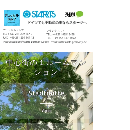
ドイツでも不動産の事ならスターツへ
​デュッセルドルフ
​フランクフルト
TEL：+49-211-239-167-0
TEL :
+49 211 9954 2498
FAX：+49-211-239-167-12
TEL：+49-152-5391 0847
​✉️:
duesseldorf@starts-germany.de
​✉️:
frankfurt@starts-germany.de
中心街の１ルームマン
ション
Stadtmitte
Area