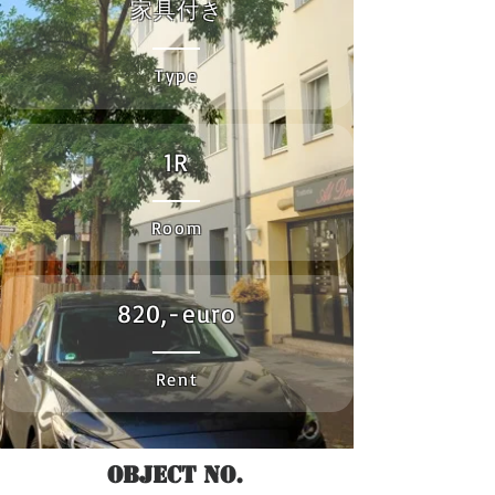
家具付き
Type
1R
Room
820,-euro
Rent
Object No.