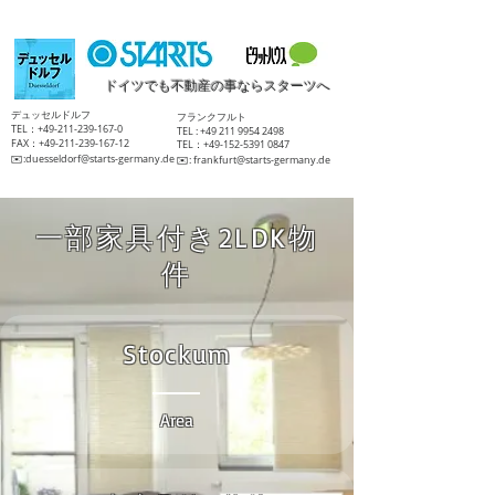
ドイツでも不動産の事ならスターツへ
​デュッセルドルフ
​フランクフルト
TEL：+49-211-239-167-0
TEL :
+49 211 9954 2498
FAX：+49-211-239-167-12
TEL：+49-152-5391 0847
​✉️:
duesseldorf@starts-germany.de
​✉️:
frankfurt@starts-germany.de
一部家具付き2LDK物
件
Stockum
Area