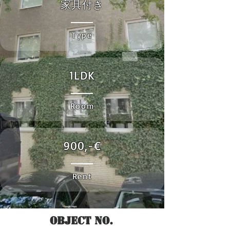
家具付き
Type
1LDK
Room
900,-€
Rent
Object No.