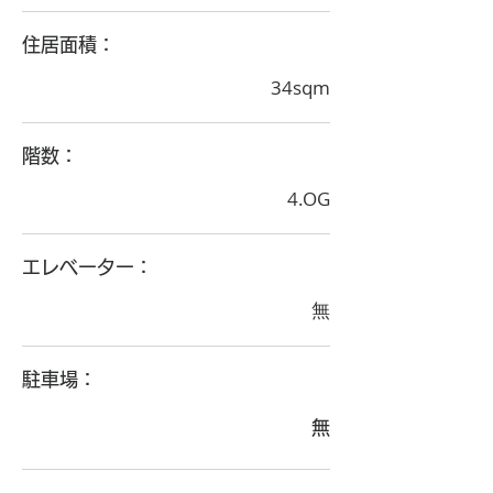
住居面積：
34sqm
階数：
4.OG
エレベーター：
無
駐車場：
無