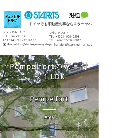
ドイツでも不動産の事ならスターツへ
​デュッセルドルフ
​フランクフルト
TEL：+49-211-239-167-0
TEL :
+49 211 9954 2498
FAX：+49-211-239-167-12
TEL：+49-152-5391 0847
​✉️:
duesseldorf@starts-germany.de
​✉️:
frankfurt@starts-germany.de
Pempelfortの家具付
き１LDK
Pempelfort
Area