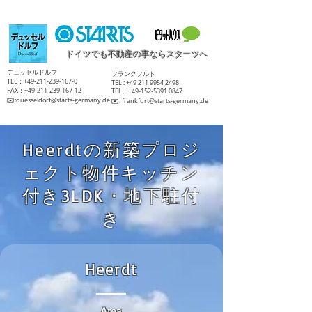
ドイツでも不動産の事ならスターツへ
​デュッセルドルフ
​フランクフルト
TEL：+49-211-239-167-0
TEL :
+49 211 9954 2498
FAX：+49-211-239-167-12
TEL：+49-152-5391 0847
​✉️:
duesseldorf@starts-germany.de
​✉️:
frankfurt@starts-germany.de
Heerdtの新築プロジ
ェクト物件キッチン
付き3LDK・地下駐付
き
Heerdt
Area