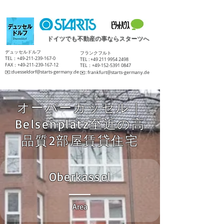
ドイツでも不動産の事ならスターツへ
​デュッセルドルフ
​フランクフルト
TEL：+49-211-239-167-0
TEL :
+49 211 9954 2498
FAX：+49-211-239-167-12
TEL：+49-152-5391 0847
​✉️:
duesseldorf@starts-germany.de
​✉️:
frankfurt@starts-germany.de
オーバーカッセル｜
Belsenplatz至近の高
品質2部屋賃貸住宅
Oberkassel
Area