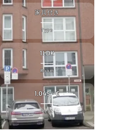
家具付き
Type
1LDK
Room
1.045,-€
Rent