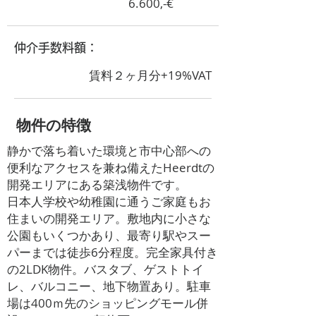
6.600,-€
​仲介手数料額：
賃料２ヶ月分+19%VAT
​物件の特徴
静かで落ち着いた環境と市中心部への
便利なアクセスを兼ね備えたHeerdtの
開発エリアにある築浅物件です。
日本人学校や幼稚園に通うご家庭もお
住まいの開発エリア。敷地内に小さな
公園もいくつかあり、最寄り駅やスー
パーまでは徒歩6分程度。完全家具付き
の2LDK物件。バスタブ、ゲストトイ
レ、バルコニー、地下物置あり。駐車
場は400ｍ先のショッピングモール併