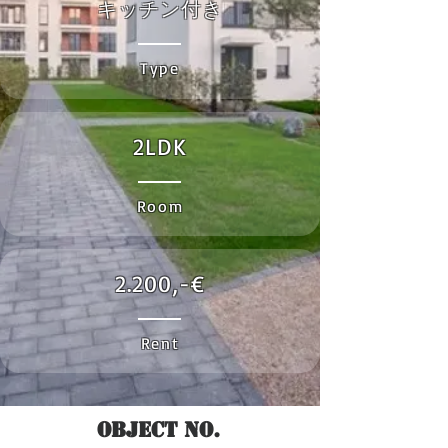
キッチン付き
Type
2LDK
Room
2.200,-€
Rent
Object No.