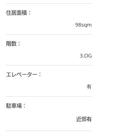
住居面積：
98sqm
階数：
3.OG
エレベーター：
有
駐車場：
近郊有