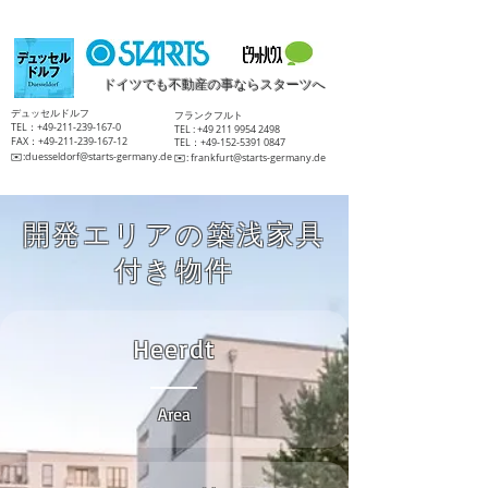
ドイツでも不動産の事ならスターツへ
​デュッセルドルフ
​フランクフルト
TEL：+49-211-239-167-0
TEL :
+49 211 9954 2498
FAX：+49-211-239-167-12
TEL：+49-152-5391 0847
​✉️:
duesseldorf@starts-germany.de
​✉️:
frankfurt@starts-germany.de
開発エリアの築浅家具
付き物件
Heerdt
Area