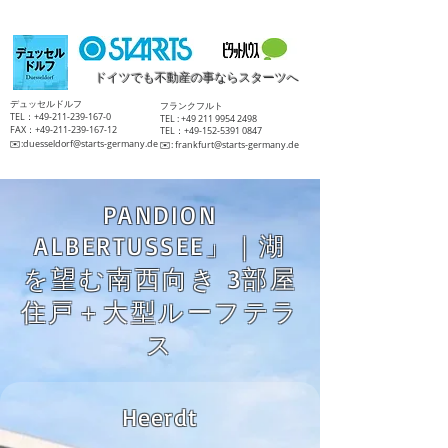
ドイツでも不動産の事ならスターツへ
​デュッセルドルフ
​フランクフルト
TEL：+49-211-239-167-0
TEL :
+49 211 9954 2498
FAX：+49-211-239-167-12
TEL：+49-152-5391 0847
​✉️:
duesseldorf@starts-germany.de
​✉️:
frankfurt@starts-germany.de
PANDION
ALBERTUSSEE」｜湖
を望む南西向き 3部屋
住戸＋大型ルーフテラ
ス
Heerdt