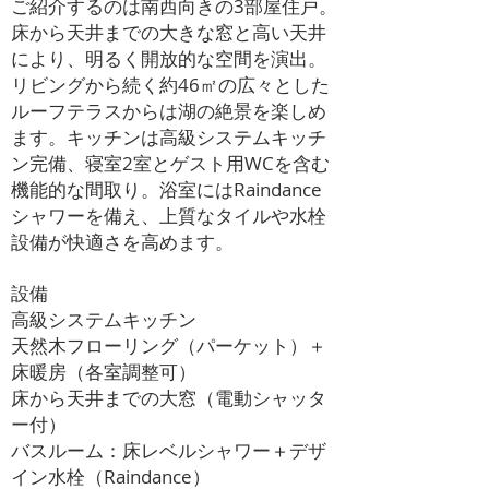
ご紹介するのは南西向きの3部屋住戸。
床から天井までの大きな窓と高い天井
により、明るく開放的な空間を演出。
リビングから続く約46㎡の広々とした
ルーフテラスからは湖の絶景を楽しめ
ます。キッチンは高級システムキッチ
ン完備、寝室2室とゲスト用WCを含む
機能的な間取り。浴室にはRaindance
シャワーを備え、上質なタイルや水栓
設備が快適さを高めます。
設備
高級システムキッチン
天然木フローリング（パーケット）＋
床暖房（各室調整可）
床から天井までの大窓（電動シャッタ
ー付）
バスルーム：床レベルシャワー＋デザ
イン水栓（Raindance）