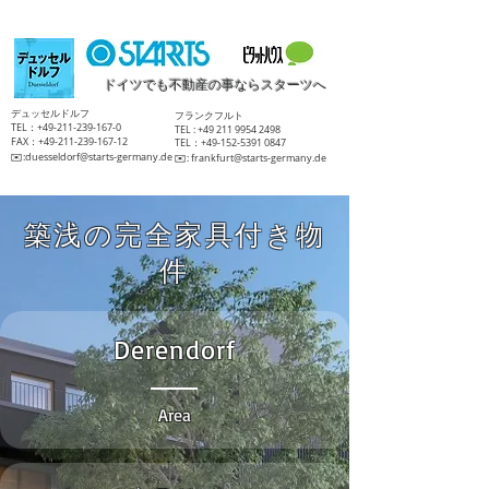
ドイツでも不動産の事ならスターツへ
​デュッセルドルフ
​フランクフルト
TEL：+49-211-239-167-0
TEL :
+49 211 9954 2498
FAX：+49-211-239-167-12
TEL：+49-152-5391 0847
​✉️:
duesseldorf@starts-germany.de
​✉️:
frankfurt@starts-germany.de
築浅の完全家具付き物
件
Derendorf
Area