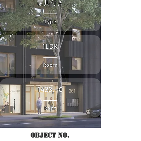
家具付き
Type
1LDK
Room
1433,-€
Rent
Object No.