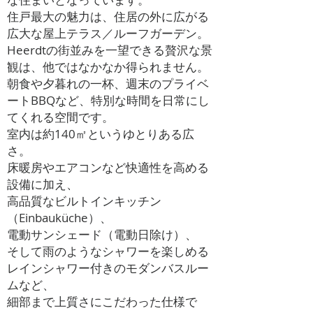
住戸最大の魅力は、住居の外に広がる
広大な屋上テラス／ルーフガーデン。
Heerdtの街並みを一望できる贅沢な景
観は、他ではなかなか得られません。
朝食や夕暮れの一杯、週末のプライベ
ートBBQなど、特別な時間を日常にし
てくれる空間です。
室内は約140㎡というゆとりある広
さ。
床暖房やエアコンなど快適性を高める
設備に加え、
高品質なビルトインキッチン
（Einbauküche）、
電動サンシェード（電動日除け）、
そして雨のようなシャワーを楽しめる
レインシャワー付きのモダンバスルー
ムなど、
細部まで上質さにこだわった仕様で