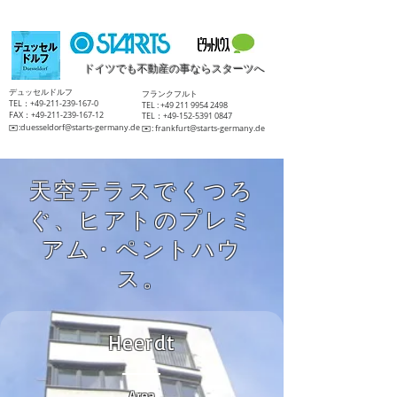
ドイツでも不動産の事ならスターツへ
​デュッセルドルフ
​フランクフルト
TEL：+49-211-239-167-0
TEL :
+49 211 9954 2498
FAX：+49-211-239-167-12
TEL：+49-152-5391 0847
​✉️:
duesseldorf@starts-germany.de
​✉️:
frankfurt@starts-germany.de
天空テラスでくつろ
ぐ、ヒアトのプレミ
アム・ペントハウ
ス。
Heerdt
Area