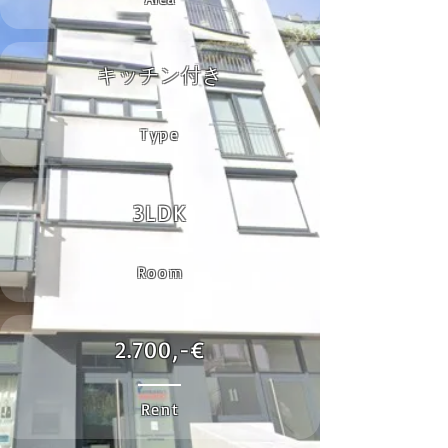
キッチン付き
Type
3LDK
Room
2.700,-€
Rent