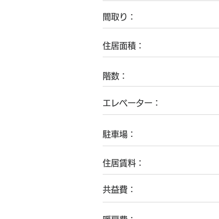
間取り：
住居面積：
階数：
エレベーター：
駐車場：
​住居賃料：
​共益費：