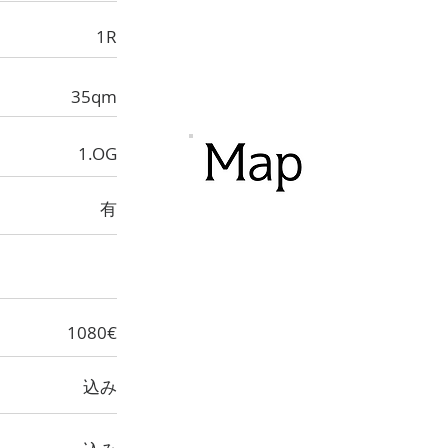
1R
35qm
1.OG
有
1080€
込み