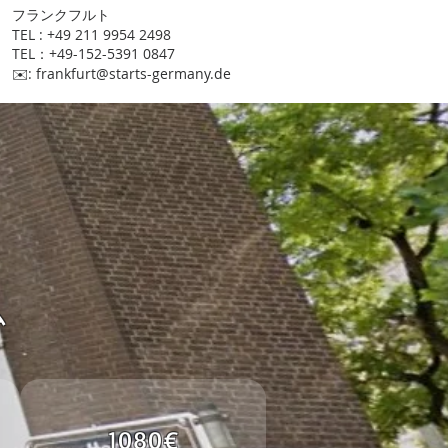
​フランクフルト
TEL : +49 211 9954 2498
TEL：+49-152-5391 0847
​✉️:
frankfurt@starts-germany.de
ム
1080€