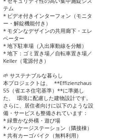
* セキュリティ性の高い集中施錠シス
テム
* ビデオ付きインターフォン（モニタ
ー・解錠機能付き）
* モダンなデザインの共用廊下・エレ
ベーター
* 地下駐車場（入出庫動線を分離）
* 地下：ゴミ置き場／自転車置き場／
Keller（電源付き）
🌱 サステナブルな暮らし
本プロジェクトは、 **Effizienzhaus
55（省エネ住宅基準）**に準拠し
た、 環境に配慮した建物設計です。
さらに、居住者向けに以下のような設
備・サービスも整備されています：
* 緑豊かな外構・遊び場
* パッケージステーション（隣接棟）
* 共有カーゴバイク（無料利用）