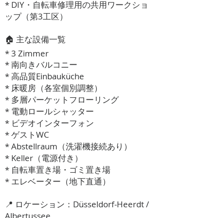
* DIY・自転車修理用の共用ワークショ
ップ（第3工区）
🏠 主な設備一覧
* 3 Zimmer
* 南向きバルコニー
* 高品質Einbauküche
* 床暖房（各室個別調整）
* 多層パーケットフローリング
* 電動ロールシャッター
* ビデオインターフォン
* ゲストWC
* Abstellraum（洗濯機接続あり）
* Keller（電源付き）
* 自転車置き場・ゴミ置き場
* エレベーター（地下直通）
📍 ロケーション：Düsseldorf-Heerdt /
Albertussee