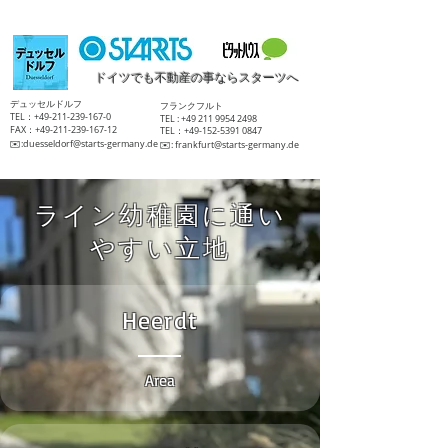
ドイツでも不動産の事ならスターツへ
​デュッセルドルフ
​フランクフルト
TEL：+49-211-239-167-0
TEL :
+49 211 9954 2498
FAX：+49-211-239-167-12
TEL：+49-152-5391 0847
​✉️:
duesseldorf@starts-germany.de
​✉️:
frankfurt@starts-germany.de
ライン幼稚園に通い
やすい立地
Heerdt
Area