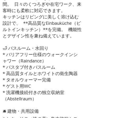
間。 日々のくつろぎや在宅ワーク、来
客時にも柔軟に対応できます。
キッチンはリビングに美しく溶け込む
設計で、 **高品質なEinbauküche（ビ
ルトインキッチン）**を完備。 機能性
とデザイン性を兼ね備えています。
🛁 バスルーム・水回り
* バリアフリー仕様のウォークインシ
ャワー（Raindance）
* バスタブ付きバスルーム
* 高品質タイルとホワイトの衛生陶器
* タオルウォーマー完備
* ゲスト用WC
* 洗濯機接続付きの独立収納室
（Abstellraum）
🛎 建物・共用設備