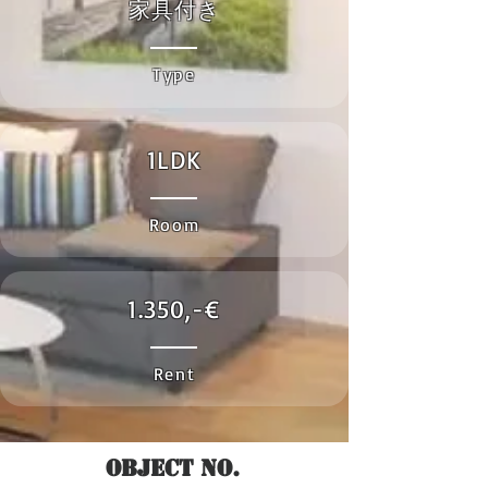
家具付き
Type
1LDK
Room
1.350,-€
Rent
Object No.