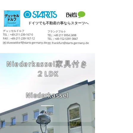
ドイツでも不動産の事ならスターツへ
​デュッセルドルフ
​フランクフルト
TEL：+49-211-239-167-0
TEL :
+49 211 9954 2498
FAX：+49-211-239-167-12
TEL：+49-152-5391 0847
​✉️:
duesseldorf@starts-germany.de
​✉️:
frankfurt@starts-germany.de
Niederkassel家具付き
２LDK
Niederkassel
Area