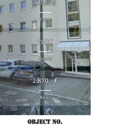
家具付き
Type
2LDK
Room
2.870,-€
Rent
Object No.