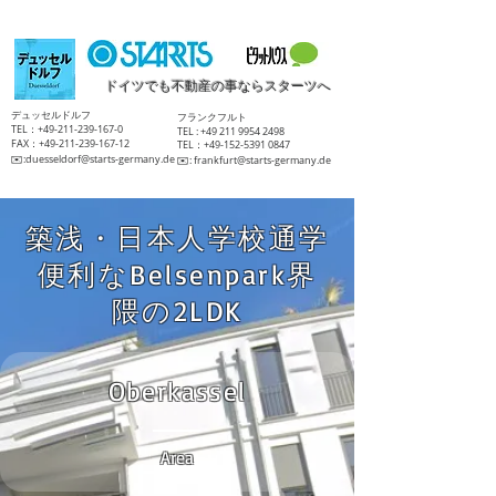
ドイツでも不動産の事ならスターツへ
​デュッセルドルフ
​フランクフルト
TEL：+49-211-239-167-0
TEL :
+49 211 9954 2498
FAX：+49-211-239-167-12
TEL：+49-152-5391 0847
​✉️:
duesseldorf@starts-germany.de
​✉️:
frankfurt@starts-germany.de
築浅・日本人学校通学
便利なBelsenpark界
隈の2LDK
Oberkassel
Area