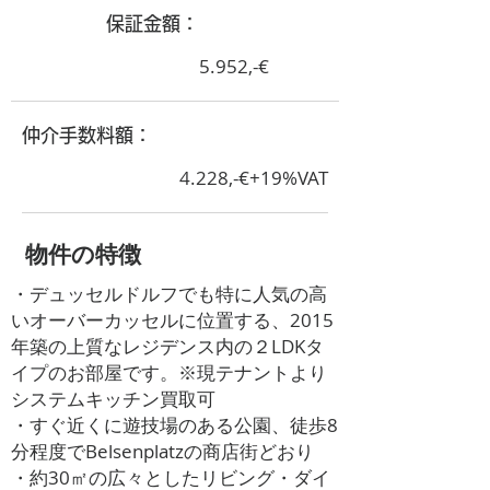
​保証金額：
5.952,-€
​仲介手数料額：
4.228,-€+19%VAT
​物件の特徴
・デュッセルドルフでも特に人気の高
いオーバーカッセルに位置する、2015
年築の上質なレジデンス内の２LDKタ
イプのお部屋です。※現テナントより
システムキッチン買取可
・すぐ近くに遊技場のある公園、徒歩8
分程度でBelsenplatzの商店街どおり
・約30㎡の広々としたリビング・ダイ