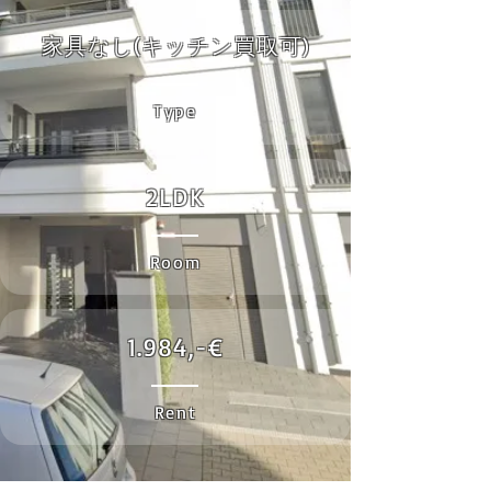
家具なし(キッチン買取可)
Type
2LDK
Room
1.984,-€
Rent