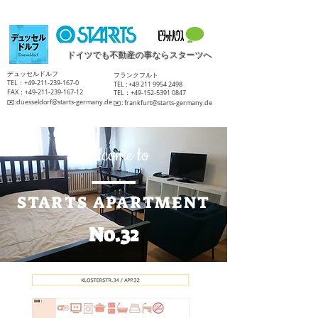
ドイツでも不動産の事ならスターツへ
​デュッセルドルフ
​フランクフルト
TEL：+49-211-239-167-0
TEL :
+49 211 9954 2498
FAX：+49-211-239-167-12
TEL：+49-152-5391 0847
​✉️:
duesseldorf@starts-germany.de
​✉️:
frankfurt@starts-germany.de
Welcome to
STARTS APARTMENT
No.32