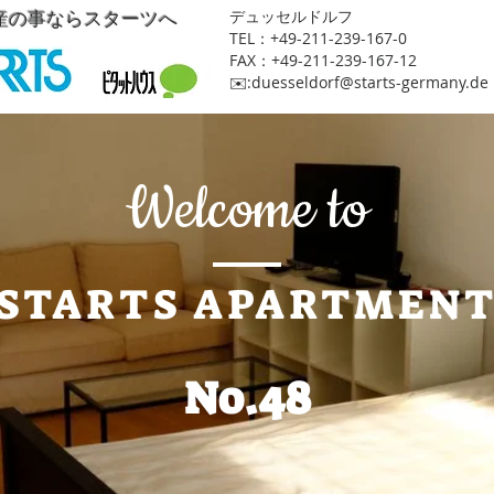
産の事ならスターツへ
​デュッセルドルフ
TEL：+49-211-239-167-0
FAX：+49-211-239-167-12
​✉️:
duesseldorf@starts-germany.de
Welcome to
STARTS APARTMEN
No.48