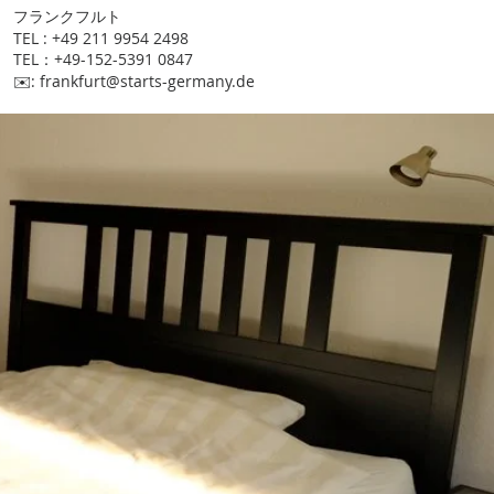
​フランクフルト
TEL : +49 211 9954 2498
TEL：+49-152-5391 0847
​✉️:
frankfurt@starts-germany.de
T