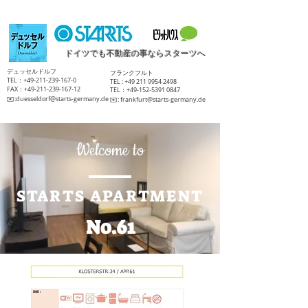
ドイツでも不動産の事ならスターツへ
​デュッセルドルフ
​フランクフルト
TEL：+49-211-239-167-0
TEL :
+49 211 9954 2498
FAX：+49-211-239-167-12
TEL：+49-152-5391 0847
​✉️:
duesseldorf@starts-germany.de
​✉️:
frankfurt@starts-germany.de
Welcome to
STARTS APARTMENT
No.61