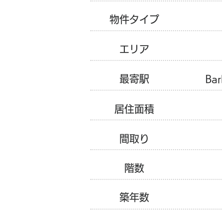
物件タイプ
エリア
​最寄駅
Bar
居住面積
間取り
階数
築年数