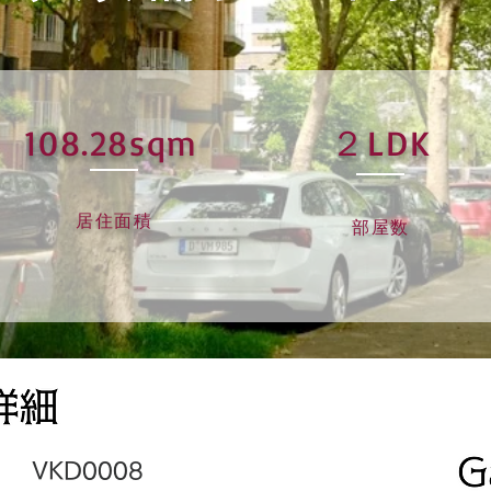
108.28sqm
２LDK
居住面積
部屋数
VKD0008