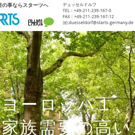
産の事ならスターツへ
​デュッセルドルフ
TEL：+49-211-239-167-0
FAX：+49-211-239-167-12
​✉️:
duesseldorf@starts-germany.de
ヨーロッパ１、
人家族需要の高い