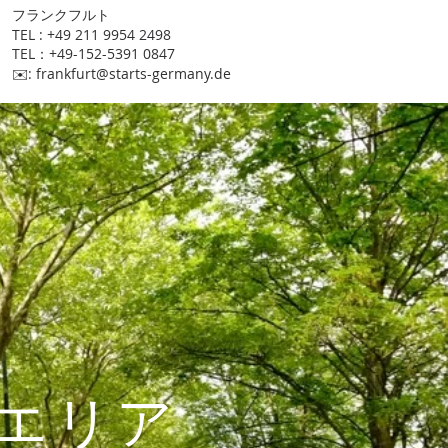
​フランクフルト
TEL : +49 211 9954 2498
TEL：+49-152-5391 0847
​✉️:
frankfurt@starts-germany.de
エリア